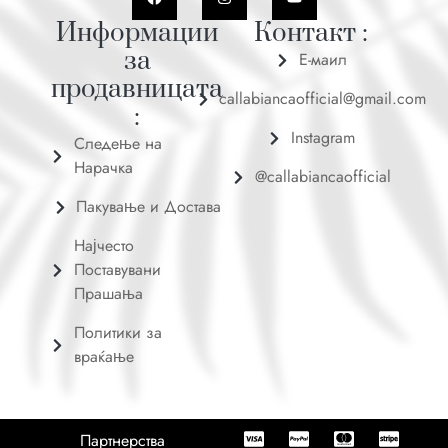
Информации
Контакт :
за
Е-маил
продавницата
callabiancaofficial@gmail.com
:
Instagram
Следење на
Нарачка
@callabiancaofficial
Пакување и Достава
Најчесто
Поставувани
Прашања
Политики за
враќање
Партнерства