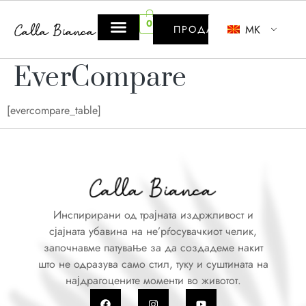
0
MK
ПРОДАВНИЦА
EverCompare
[evercompare_table]
Инспирирани од трајната издржливост и
сјајната убавина на не’рѓосувачкиот челик,
започнавме патување за да создадеме накит
што не одразува само стил, туку и суштината на
најдрагоцените моменти во животот.