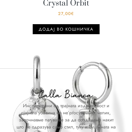
Crystal Orbit
27,00
€
ДОДАJ ВО КОШНИЧКА
Инспирирани од трајната издржливост и
сјајната убавина на не’рѓосувачкиот челик,
започнавме патување за да создадеме накит
што не одразува само стил, туку и суштината на