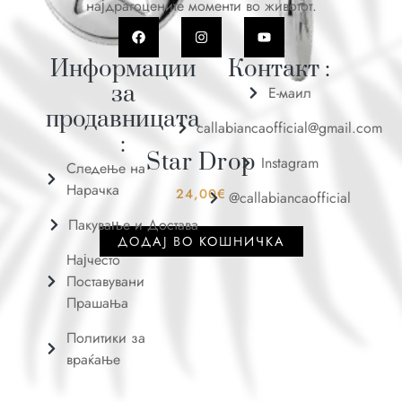
најдрагоцените моменти во животот.
Информации
Контакт :
за
Е-маил
продавницата
callabiancaofficial@gmail.com
:
Star Drop
Instagram
Следење на
Нарачка
24,00
€
@callabiancaofficial
Пакување и Достава
ДОДАJ ВО КОШНИЧКА
Најчесто
Поставувани
Прашања
Политики за
враќање