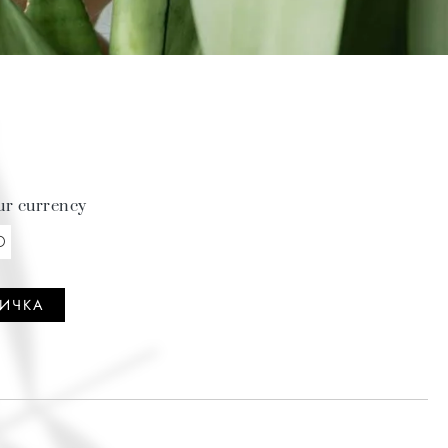
ur currency
D
НИЧКА