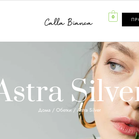
0
ПР
Astra Silve
Дома
/
Обетки
/ Astra Silver