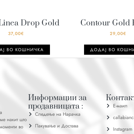
 Linea Drop Gold
Contour Gold
37,00
€
29,00
€
АJ ВО КОШНИЧКА
ДОДАJ ВО КОШН
Информации за
Контакт
продавницата :
Е-маил
а
Следење на Нарачка
callabian
ме накит што
Пакување и Достава
 моменти во
Instagram