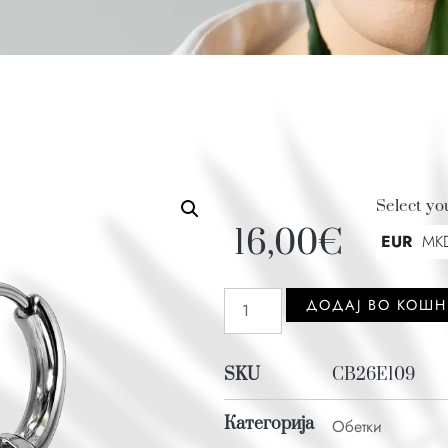
Select yo
16,00
€
EUR
MK
ДОДАJ ВО КОШ
SKU
CB26E109
Категорија
Обетки