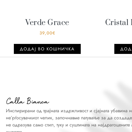
Verde Grace
Cristal
39,00
€
ДОДАJ ВО КОШНИЧКА
ДОД
Инспирирани од трајната издржливост и сјајната убавина н
не’рѓосувачкиот челик, започнавме патување за да создаде
не одразува само стил, туку и суштината на најдрагоцените
животот.