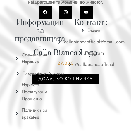
најдрагоцените моменти во животот.
Информации
Контакт :
за
Е-маил
продавницата
callabiancaofficial@gmail.com
:
Calla Bianca Logo
Instagram
Следење на
Нарачка
27,00
€
@callabiancaofficial
Пакување и Достава
ДОДАJ ВО КОШНИЧКА
Најчесто
Поставувани
Прашања
Политики за
враќање