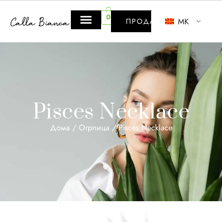
0
MK
ПРОДАВНИЦА
Pisces Necklace
Дома
/
Огрлица
/ Pisces Necklace