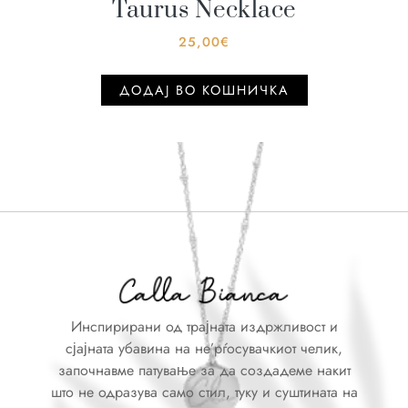
Taurus Necklace
25,00
€
ДОДАJ ВО КОШНИЧКА
Инспирирани од трајната издржливост и
сјајната убавина на не’рѓосувачкиот челик,
започнавме патување за да создадеме накит
што не одразува само стил, туку и суштината на