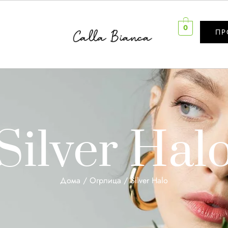
0
ПР
Silver Hal
Дома
/
Огрлица
/ Silver Halo