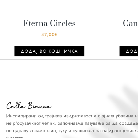
Eterna Circles
Can
47,00
€
ДОДАJ ВО КОШНИЧКА
ДОД
Инспирирани од трајната издржливост и сјајната убавина н
не’рѓосувачкиот челик, започнавме патување за да создаде
не одразува само стил, туку и суштината на најдрагоцените
животот.