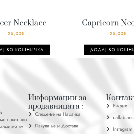
cer Necklace
Capricorn Ne
25,00
€
25,00
€
АJ ВО КОШНИЧКА
ДОДАJ ВО КОШН
Информации за
Контакт
продавницата :
Е-маил
а
Следење на Нарачка
callabian
ме накит што
Пакување и Достава
 моменти во
Instagram