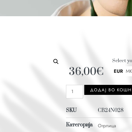
Select y
36,00
€
EUR
M
ДОДАJ ВО КОШ
SKU
CB24N028
Категорија
Огрлица