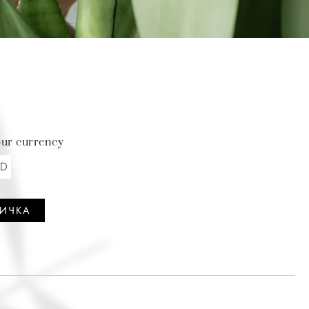
our currency
KD
НИЧКА